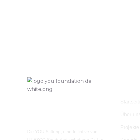
Navig
Startseit
Über un
Projekte
Die YOU Stiftung, eine Initiative von
UNESCO Sonderbotsschafterin Dr. h.c.