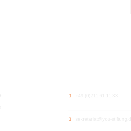
ation
Kontakt
e
+49 (0)211 61 11 33
s
sekretariat@you-stiftung.