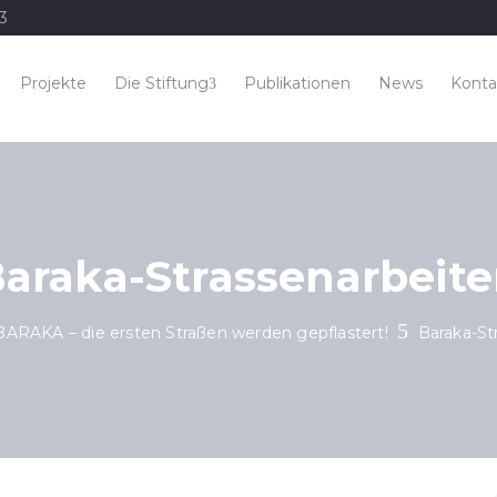
33
Projekte
Die Stiftung
Publikationen
News
Konta
araka-Strassenarbeit
BARAKA – die ersten Straßen werden gepflastert!
Baraka-St