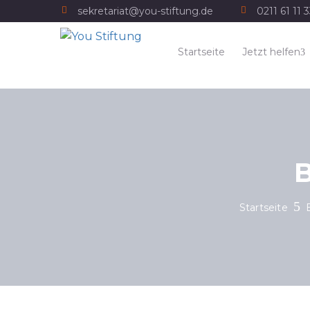
sekretariat@you-stiftung.de
0211 61 11 
Startseite
Jetzt helfen
B
Startseite