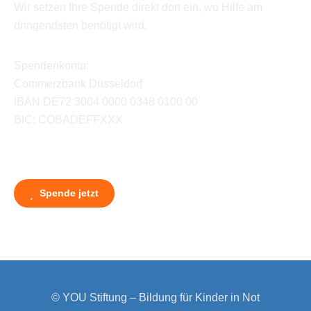
Wir setzen Ihre Spende direkt dort ein, wo Hilfe am
dringendsten benötigt wird.
Spendenkonto:
Commerzbank Düsseldorf
IBAN DE72 3004 0000 0348 0100 00
BIC: COBADEFFXXX
Spende jetzt
© YOU Stiftung – Bildung für Kinder in Not