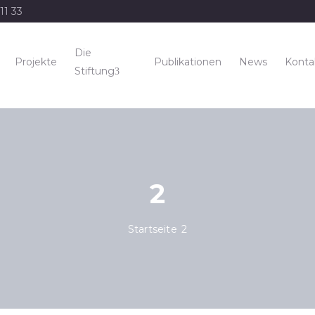
11 33
Die
Projekte
Publikationen
News
Konta
Stiftung
2
Startseite
2