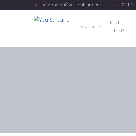
sekretariat@you-stiftung.de
0211 61 
Jetzt
Startseite
helfen