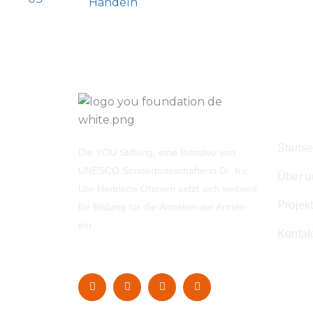
Handeln
Navi
Startse
Die YOU Stiftung, eine Initiative von
UNESCO Sonderbotsschafterin Dr. h.c.
Über u
Ute-Henriette Ohoven setzt sich weltweit
Projek
für Bildung für die Ärmsten der Armen
ein.
Kontak