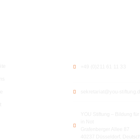
gation
Kontakt
ite
+49 (0)211 61 11 33
ns
te
sekretariat@you-stiftung.
t
YOU Stiftung – Bildung für
in Not
Grafenberger Allee 87
40237 Düsseldorf, Deutsc