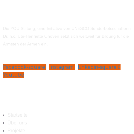
Die YOU Stiftung, eine Initiative von UNESCO Sonderbotsschafterin
Dr. h.c. Ute-Henriette Ohoven setzt sich weltweit für Bildung für die
Ärmsten der Armen ein.
Facebook-square
Instagram
Linkedin-square
Youtube
Navigation
Startseite
Über uns
Projekte