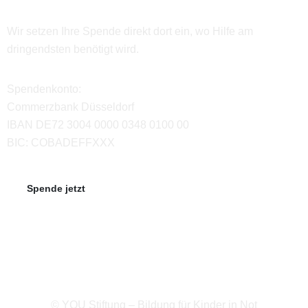
Wir setzen Ihre Spende direkt dort ein, wo Hilfe am
dringendsten benötigt wird.
Spendenkonto:
Commerzbank Düsseldorf
IBAN DE72 3004 0000 0348 0100 00
BIC: COBADEFFXXX
Spende jetzt
© YOU Stiftung – Bildung für Kinder in Not