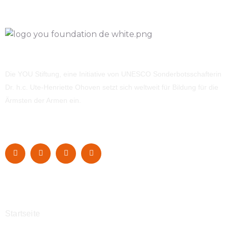
Die YOU Stiftung, eine Initiative von UNESCO Sonderbotsschafterin
Dr. h.c. Ute-Henriette Ohoven setzt sich weltweit für Bildung für die
Ärmsten der Armen ein.
Navigation
Startseite