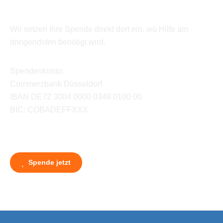
Wir setzen Ihre Spende direkt dort ein, wo Hilfe am
dringendsten benötigt wird.
Spendenkonto:
Commerzbank Düsseldorf
IBAN DE72 3004 0000 0348 0100 00
BIC: COBADEFFXXX
Spende jetzt