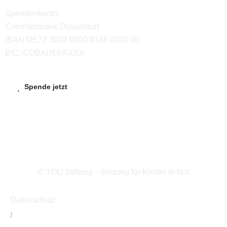
Spendenkonto:
Commerzbank Düsseldorf
IBAN DE72 3004 0000 0348 0100 00
BIC: COBADEFFXXX
Spende jetzt
© YOU Stiftung – Bildung für Kinder in Not
Datenschutz
/