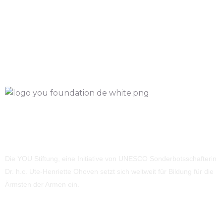
Die YOU Stiftung, eine Initiative von UNESCO Sonderbotsschafterin
Dr. h.c. Ute-Henriette Ohoven setzt sich weltweit für Bildung für die
Ärmsten der Armen ein.