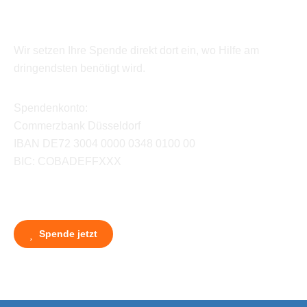
Wir setzen Ihre Spende direkt dort ein, wo Hilfe am
dringendsten benötigt wird.
Spendenkonto:
Commerzbank Düsseldorf
IBAN DE72 3004 0000 0348 0100 00
BIC: COBADEFFXXX
Spende jetzt