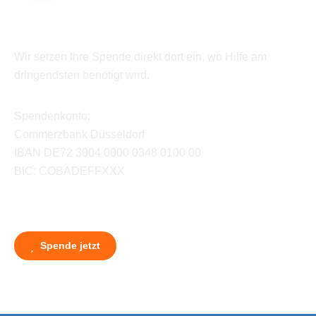
Wir setzen Ihre Spende direkt dort ein, wo Hilfe am
dringendsten benötigt wird.
Spendenkonto:
Commerzbank Düsseldorf
IBAN DE72 3004 0000 0348 0100 00
BIC: COBADEFFXXX
Spende jetzt