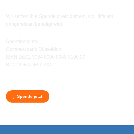
Wir setzen Ihre Spende direkt dort ein, wo Hilfe am
dringendsten benötigt wird.
Spendenkonto:
Commerzbank Düsseldorf
IBAN DE72 3004 0000 0348 0100 00
BIC: COBADEFFXXX
Spende jetzt