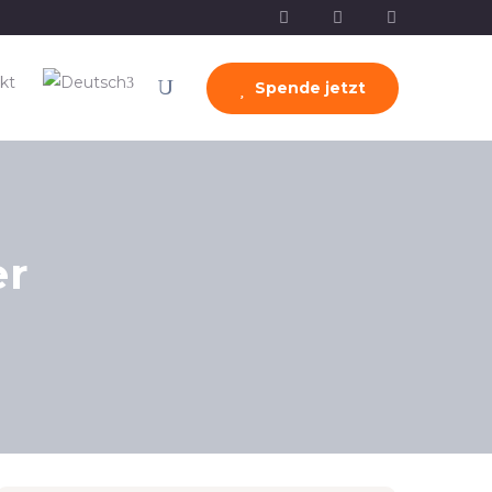
kt
Spende jetzt
er