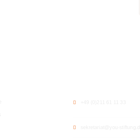
ation
Kontakt
e
+49 (0)211 61 11 33
s
sekretariat@you-stiftung.