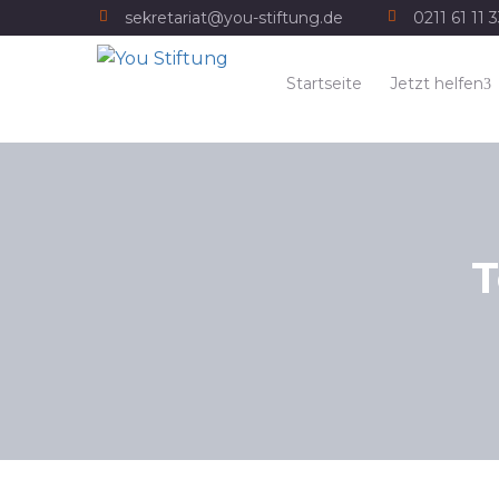
sekretariat@you-stiftung.de
0211 61 11 
Startseite
Jetzt helfen
T