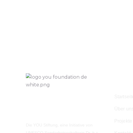
Navig
Startseit
Über un
Projekte
Die YOU Stiftung, eine Initiative von
UNESCO Sonderbotsschafterin Dr. h.c.