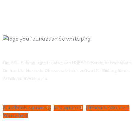
Die YOU Stiftung, eine Initiative von UNESCO Sonderbotsschafterin
Dr. h.c. Ute-Henriette Ohoven setzt sich weltweit für Bildung für die
Ärmsten der Armen ein.
Facebook-square
Instagram
Linkedin-square
Youtube
Navigation