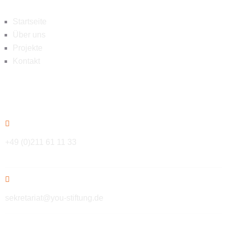
Startseite
Über uns
Projekte
Kontakt
Kontakt
+49 (0)211 61 11 33
sekretariat@you-stiftung.de