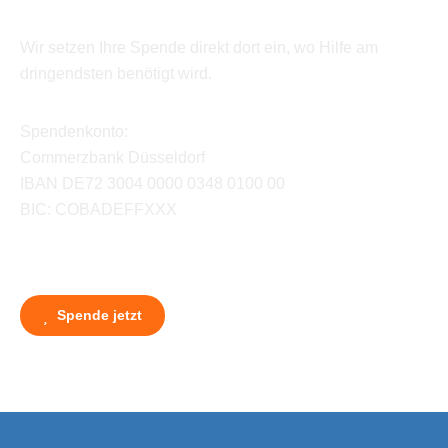
Wir setzen Ihre Spende direkt dort ein, wo Hilfe am
dringendsten benötigt wird.
Spendenkonto:
Commerzbank Düsseldorf
IBAN DE72 3004 0000 0348 0100 00
BIC: COBADEFFXXX
Spende jetzt