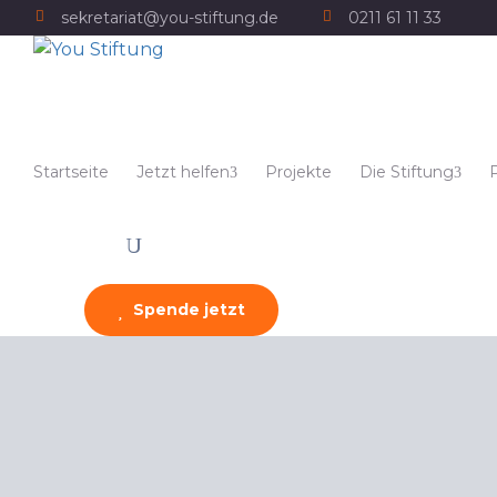
sekretariat@you-stiftung.de
0211 61 11 33
Startseite
Jetzt helfen
Projekte
Die Stiftung
Spende jetzt