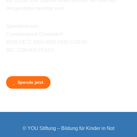
Wir setzen Ihre Spende direkt dort ein, wo Hilfe am
dringendsten benötigt wird.
Spendenkonto:
Commerzbank Düsseldorf
IBAN DE72 3004 0000 0348 0100 00
BIC: COBADEFFXXX
Spende jetzt
© YOU Stiftung – Bildung für Kinder in Not