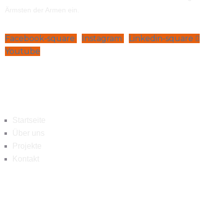
Ärmsten der Armen ein.
Facebook-square
Instagram
Linkedin-square
Youtube
Navigation
Startseite
Über uns
Projekte
Kontakt
Kontakt