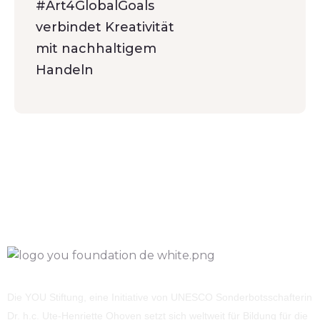
#Art4GlobalGoals
verbindet Kreativität
mit nachhaltigem
Handeln
Die YOU Stiftung, eine Initiative von UNESCO Sonderbotsschafterin
Dr. h.c. Ute-Henriette Ohoven setzt sich weltweit für Bildung für die