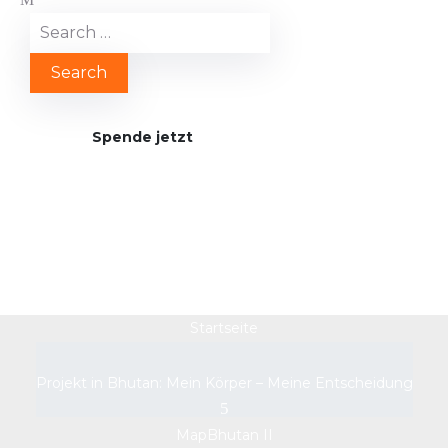
Spende jetzt
MapBhutan II
Startseite
Projekt in Bhutan: Mein Körper – Meine Entscheidung
MapBhutan II