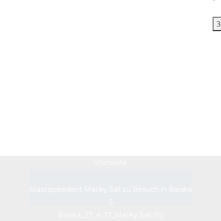
Baraka_27_4_17_Macky
Sall (11)
Startseite
Staatspräsident Macky Sall zu Besuch in Baraka
Baraka_27_4_17_Macky Sall (11)