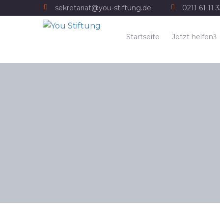
sekretariat@you-stiftung.de
0211 61 11 
Startseite
Jetzt helfen