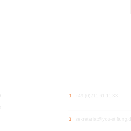
ation
Kontakt
e
+49 (0)211 61 11 33
s
sekretariat@you-stiftung.