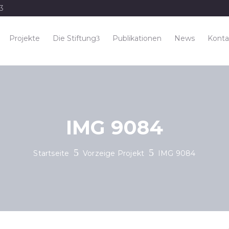
33
Projekte
Die Stiftung
Publikationen
News
Konta
IMG 9084
Startseite
Vorzeige Projekt
IMG 9084