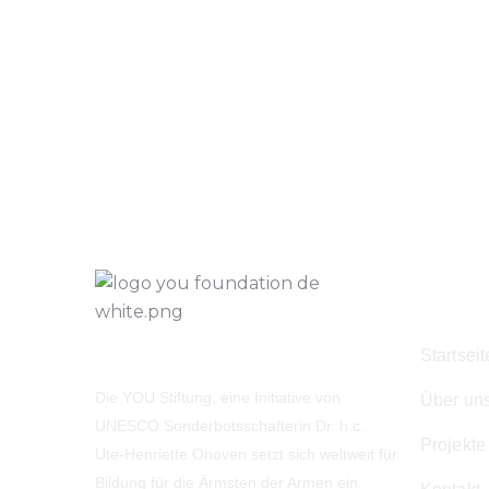
Navig
Startseit
Die YOU Stiftung, eine Initiative von
Über un
UNESCO Sonderbotsschafterin Dr. h.c.
Projekte
Ute-Henriette Ohoven setzt sich weltweit für
Bildung für die Ärmsten der Armen ein.