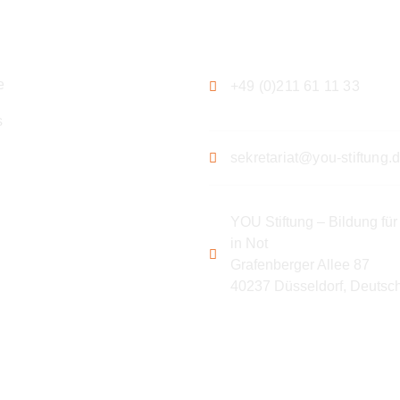
ation
Kontakt
e
+49 (0)211 61 11 33
s
sekretariat@you-stiftung.
YOU Stiftung – Bildung für
in Not
Grafenberger Allee 87
40237 Düsseldorf, Deutsc