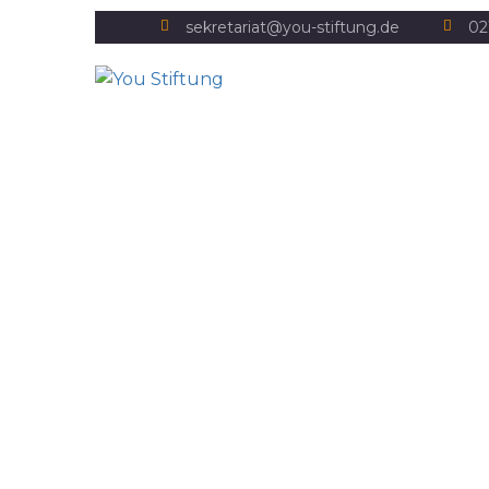
sekretariat@you-stiftung.de
02
tigges
Startseite
Unser Netzwerk
tigges