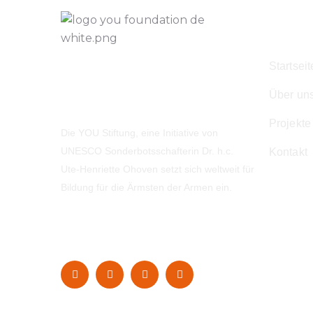
Navig
Startseit
Über un
Projekte
Die YOU Stiftung, eine Initiative von
UNESCO Sonderbotsschafterin Dr. h.c.
Kontakt
Ute-Henriette Ohoven setzt sich weltweit für
Bildung für die Ärmsten der Armen ein.