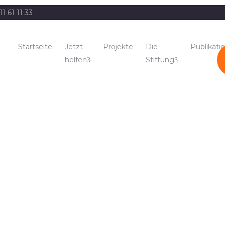
11 61 11 33
Startseite
Jetzt
Projekte
Die
Publikati
helfen
Stiftung