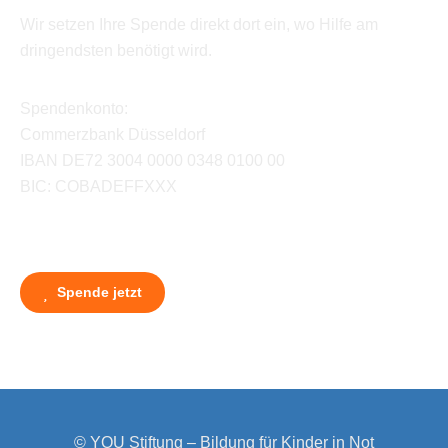
Wir setzen Ihre Spende direkt dort ein, wo Hilfe am
dringendsten benötigt wird.
Spendenkonto:
Commerzbank Düsseldorf
IBAN DE72 3004 0000 0348 0100 00
BIC: COBADEFFXXX
Spende jetzt
© YOU Stiftung – Bildung für Kinder in Not