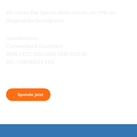
Wir setzen Ihre Spende direkt dort ein, wo Hilfe am
dringendsten benötigt wird.
Spendenkonto:
Commerzbank Düsseldorf
IBAN DE72 3004 0000 0348 0100 00
BIC: COBADEFFXXX
Spende jetzt