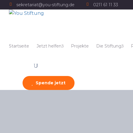
sekretariat@you-stiftung.de
0211 61 11 33
Startseite
Jetzt helfen
Projekte
Die Stiftung
Spende jetzt