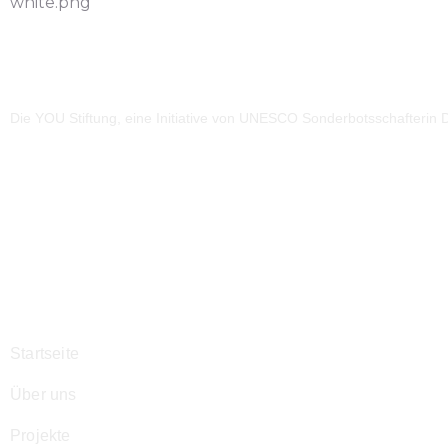
Die YOU Stiftung, eine Initiative von UNESCO Sonderbotsschafterin Dr
Navigation
Startseite
Über uns
Projekte