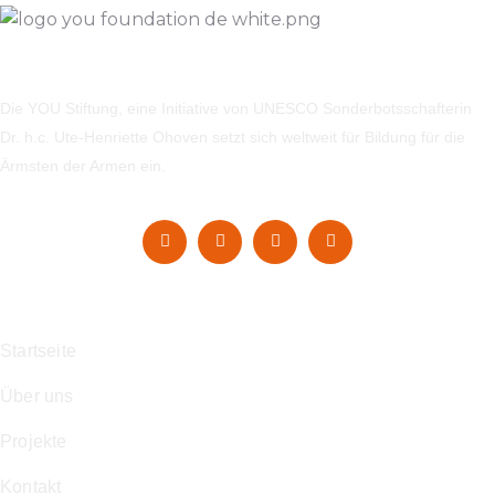
Die YOU Stiftung, eine Initiative von UNESCO Sonderbotsschafterin
Dr. h.c. Ute-Henriette Ohoven setzt sich weltweit für Bildung für die
Ärmsten der Armen ein.
Navigation
Startseite
Über uns
Projekte
Kontakt