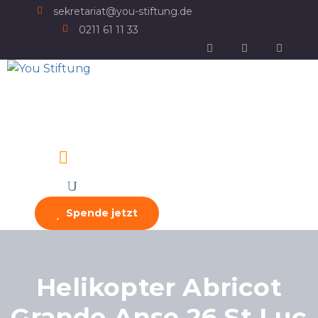
sekretariat@you-stiftung.de
0211 61 11 33
Spende jetzt
Helikopter Abricot
Grande Anse 26 St Luc