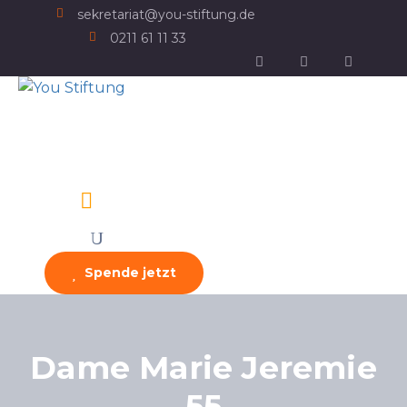
sekretariat@you-stiftung.de
0211 61 11 33
Spende jetzt
Dame Marie Jeremie
55