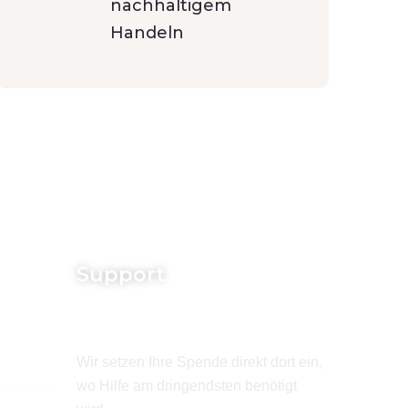
nachhaltigem
Handeln
Support
Wir setzen Ihre Spende direkt dort ein,
wo Hilfe am dringendsten benötigt