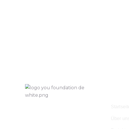
Navig
Startseit
Über un