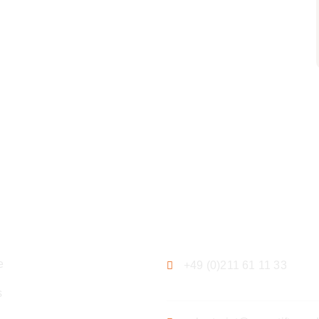
ation
Kontakt
e
+49 (0)211 61 11 33
s