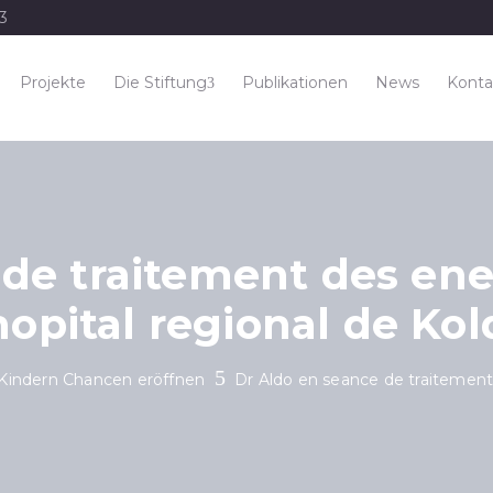
33
Projekte
Die Stiftung
Publikationen
News
Konta
 de traitement des ene
’hopital regional de Kol
indern Chancen eröffnen
Dr Aldo en seance de traitement 