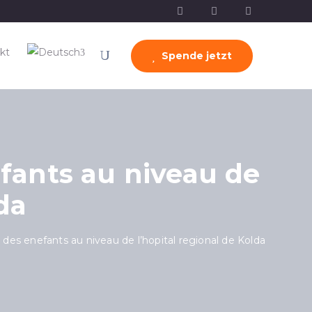
kt
Spende jetzt
fants au niveau de
da
des enefants au niveau de l’hopital regional de Kolda