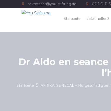
sekretariat@you-stiftung.de
0211 61 11 
Startseite
Jetzt helfen
Dr Aldo en seance
l
Startseite
AFRIKA: SENEGAL – Hörgeschädigten K