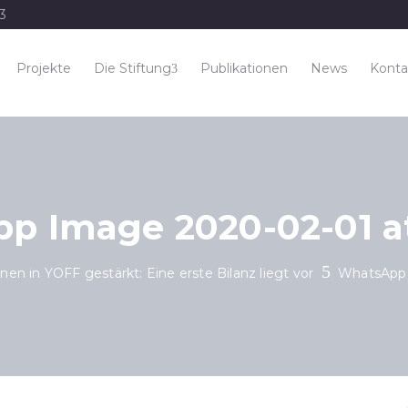
33
Projekte
Die Stiftung
Publikationen
News
Konta
 Image 2020-02-01 at
nen in YOFF gestärkt: Eine erste Bilanz liegt vor
WhatsApp 