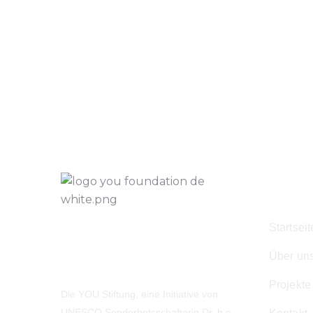
Navig
Startseit
Über un
Projekte
Die YOU Stiftung, eine Initiative von
UNESCO Sonderbotsschafterin Dr. h.c.