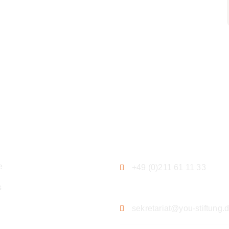
ation
Kontakt
e
+49 (0)211 61 11 33
s
sekretariat@you-stiftung.