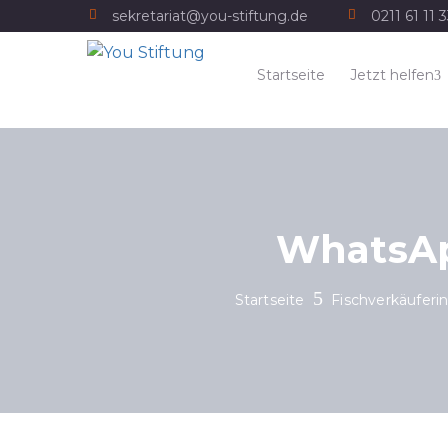
sekretariat@you-stiftung.de
0211 61 11 
Startseite
Jetzt helfen
WhatsApp
Startseite
Fischverkäuferin