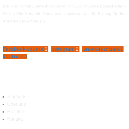
Die YOU Stiftung, eine Initiative von UNESCO Sonderbotsschafterin
Dr. h.c. Ute-Henriette Ohoven setzt sich weltweit für Bildung für die
Ärmsten der Armen ein.
Facebook-square
Instagram
Linkedin-square
Youtube
Navigation
Startseite
Über uns
Projekte
Kontakt