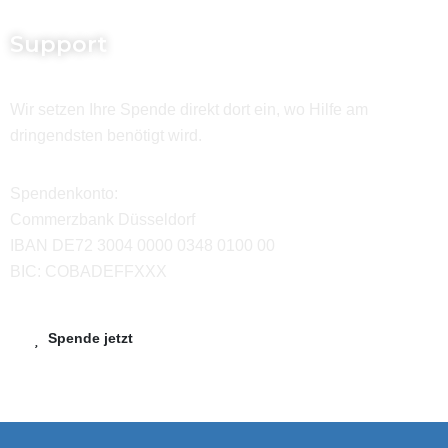
Support
Wir setzen Ihre Spende direkt dort ein, wo Hilfe am
dringendsten benötigt wird.
Spendenkonto:
Commerzbank Düsseldorf
IBAN DE72 3004 0000 0348 0100 00
BIC: COBADEFFXXX
Spende jetzt