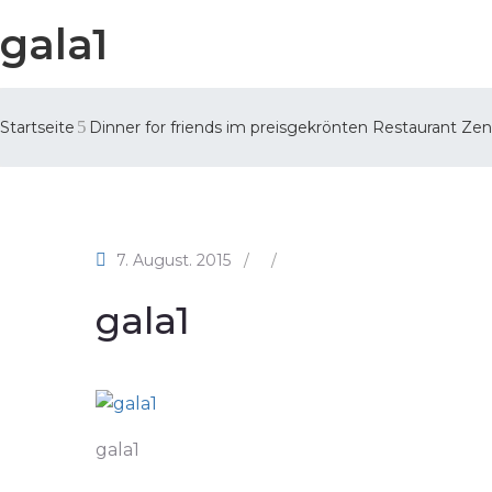
gala1
Startseite
Dinner for friends im preisgekrönten Restaurant Ze
7. August. 2015
/
/
gala1
gala1