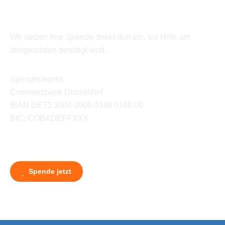
Wir setzen Ihre Spende direkt dort ein, wo Hilfe am
dringendsten benötigt wird.
Spendenkonto:
Commerzbank Düsseldorf
IBAN DE72 3004 0000 0348 0100 00
BIC: COBADEFFXXX
Spende jetzt