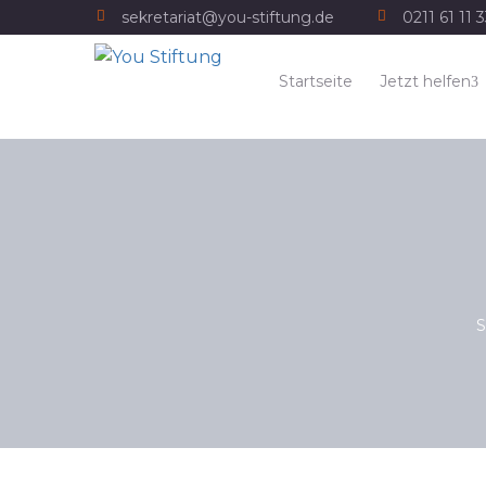
sekretariat@you-stiftung.de
0211 61 11 
Startseite
Jetzt helfen
S