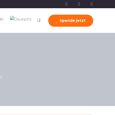
kt
Spende jetzt
 4