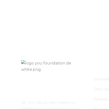
Navig
Startseit
Über un
Projekte
Die YOU Stiftung, eine Initiative von
UNESCO Sonderbotsschafterin Dr. h.c.