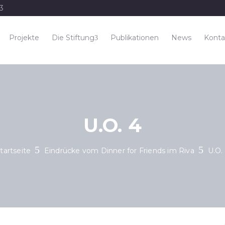
33
Projekte
Die Stiftung
Publikationen
News
Konta
U.O. 4
tartseite
Eindrücke vom Dinner for Friends im Riva
U.O.