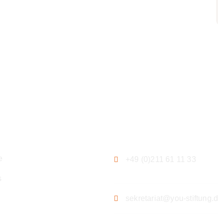
ation
Kontakt
e
+49 (0)211 61 11 33
s
sekretariat@you-stiftung.