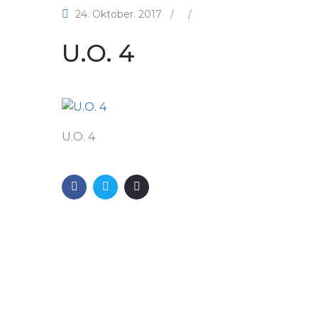
24. Oktober. 2017
/
/
U.O. 4
U.O. 4