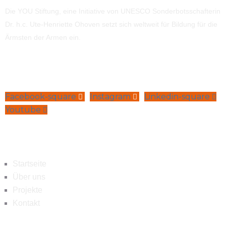
Die YOU Stiftung, eine Initiative von UNESCO Sonderbotsschafterin
Dr. h.c. Ute-Henriette Ohoven setzt sich weltweit für Bildung für die
Ärmsten der Armen ein.
Facebook-square
Instagram
Linkedin-square
Youtube
Navigation
Startseite
Über uns
Projekte
Kontakt