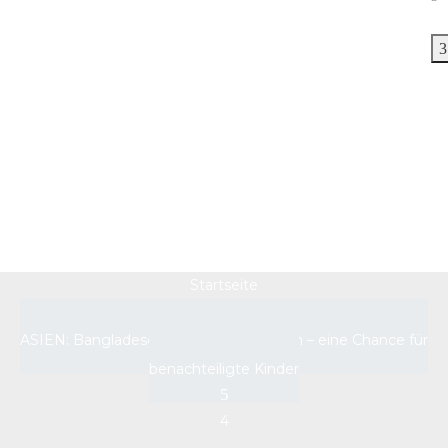
4
Startseite
ASIEN: Bangladesch – Color your Dream – eine Chance für
benachteiligte Kinder
4