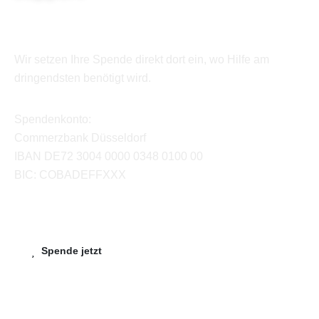
Wir setzen Ihre Spende direkt dort ein, wo Hilfe am
dringendsten benötigt wird.
Spendenkonto:
Commerzbank Düsseldorf
IBAN DE72 3004 0000 0348 0100 00
BIC: COBADEFFXXX
Spende jetzt