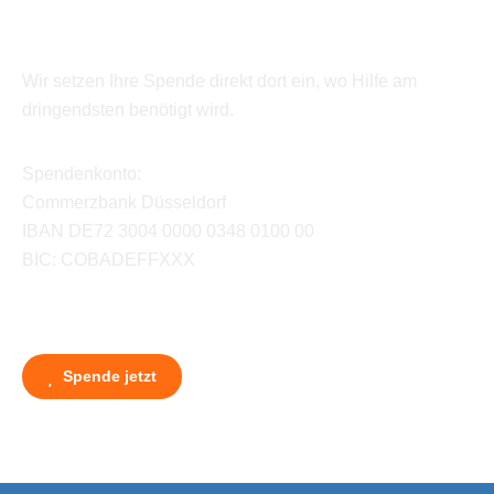
Wir setzen Ihre Spende direkt dort ein, wo Hilfe am
dringendsten benötigt wird.
Spendenkonto:
Commerzbank Düsseldorf
IBAN DE72 3004 0000 0348 0100 00
BIC: COBADEFFXXX
Spende jetzt