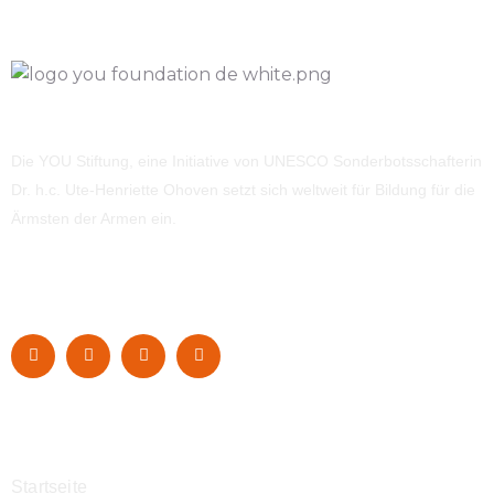
Die YOU Stiftung, eine Initiative von UNESCO Sonderbotsschafterin
Dr. h.c. Ute-Henriette Ohoven setzt sich weltweit für Bildung für die
Ärmsten der Armen ein.
Navigation
Startseite