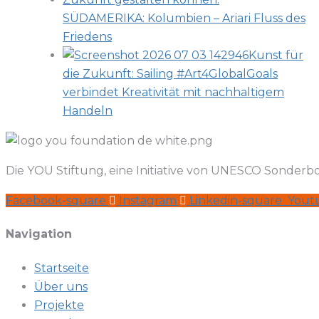
SÜDAMERIKA: Kolumbien – Ariari Fluss des
Friedens
Kunst für
die Zukunft: Sailing #Art4GlobalGoals
verbindet Kreativität mit nachhaltigem
Handeln
Die YOU Stiftung, eine Initiative von UNESCO Sonderbot
Facebook-square
Instagram
Linkedin-square
Yout
Navigation
Startseite
Über uns
Projekte