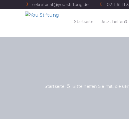
sekretariat@you-stiftung.de
0211 61 11 
Startseite
Jetzt helfen
Startseite
Bitte helfen Sie mit, die 