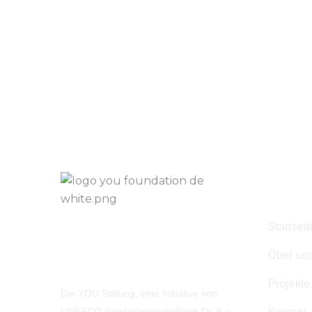
Navig
Startseit
Über un
Projekte
Die YOU Stiftung, eine Initiative von
UNESCO Sonderbotsschafterin Dr. h.c.