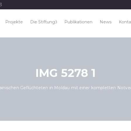
33
Projekte
Die Stiftung
Publikationen
News
Konta
IMG 5278 1
ukrainischen Geflüchteten in Moldau mit einer kompletten Notv