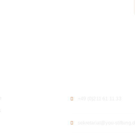
ation
Kontakt
e
+49 (0)211 61 11 33
s
sekretariat@you-stiftung.