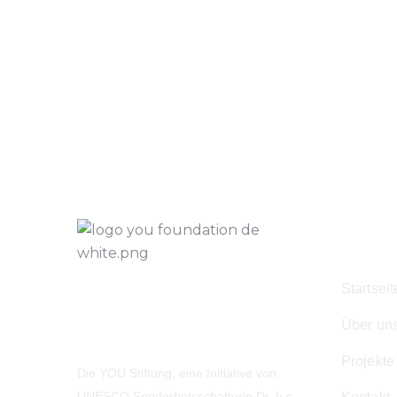
Navig
Startseit
Über un
Projekte
Die YOU Stiftung, eine Initiative von
UNESCO Sonderbotsschafterin Dr. h.c.