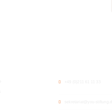
ation
Kontakt
e
+49 (0)211 61 11 33
s
sekretariat@you-stiftung.