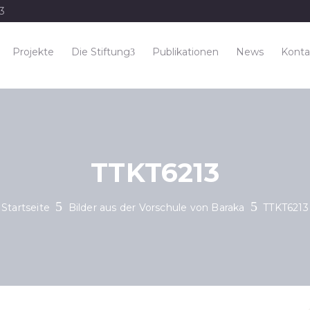
33
Projekte
Die Stiftung
Publikationen
News
Konta
TTKT6213
Startseite
Bilder aus der Vorschule von Baraka
TTKT6213