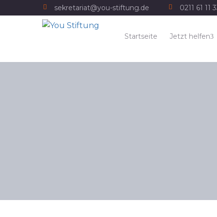
sekretariat@you-stiftung.de
0211 61 11 
Startseite
Jetzt helfen