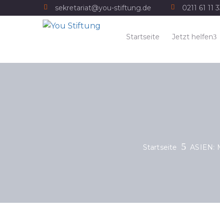
sekretariat@you-stiftung.de
0211 61 11 
Startseite
Jetzt helfen
Startseite
ASIEN: 