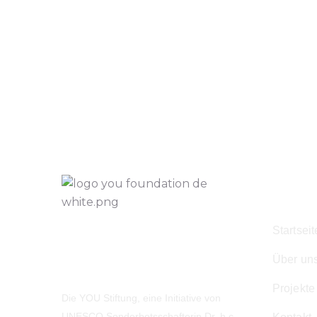
Navig
Startseit
Über un
Projekte
Die YOU Stiftung, eine Initiative von
UNESCO Sonderbotsschafterin Dr. h.c.