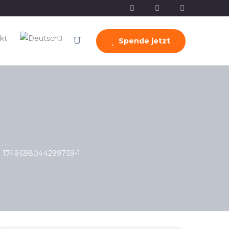
kt
Spende jetzt
1749698044299759-1