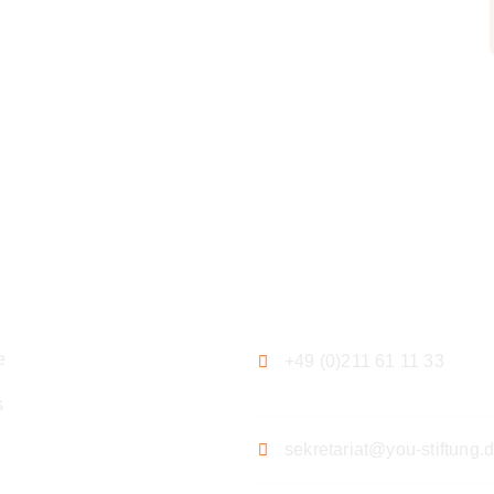
ation
Kontakt
e
+49 (0)211 61 11 33
s
sekretariat@you-stiftung.