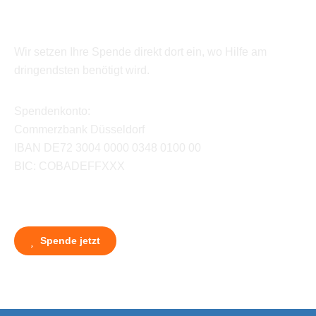
Wir setzen Ihre Spende direkt dort ein, wo Hilfe am
dringendsten benötigt wird.
Spendenkonto:
Commerzbank Düsseldorf
IBAN DE72 3004 0000 0348 0100 00
BIC: COBADEFFXXX
Spende jetzt