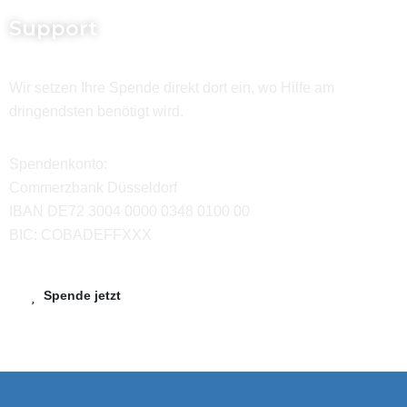
Support
Wir setzen Ihre Spende direkt dort ein, wo Hilfe am
dringendsten benötigt wird.
Spendenkonto:
Commerzbank Düsseldorf
IBAN DE72 3004 0000 0348 0100 00
BIC: COBADEFFXXX
Spende jetzt