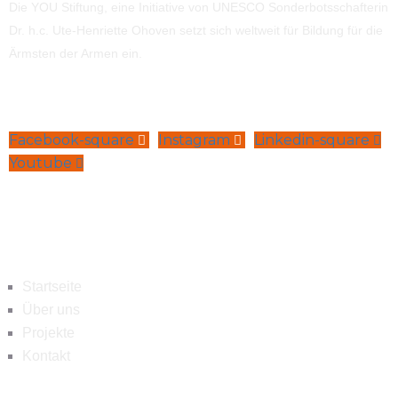
Die YOU Stiftung, eine Initiative von UNESCO Sonderbotsschafterin
Dr. h.c. Ute-Henriette Ohoven setzt sich weltweit für Bildung für die
Ärmsten der Armen ein.
Facebook-square
Instagram
Linkedin-square
Youtube
Navigation
Startseite
Über uns
Projekte
Kontakt