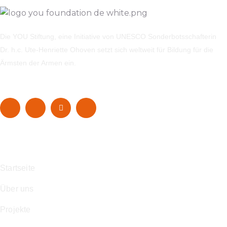
Die YOU Stiftung, eine Initiative von UNESCO Sonderbotsschafterin
Dr. h.c. Ute-Henriette Ohoven setzt sich weltweit für Bildung für die
Ärmsten der Armen ein.
Navigation
Startseite
Über uns
Projekte