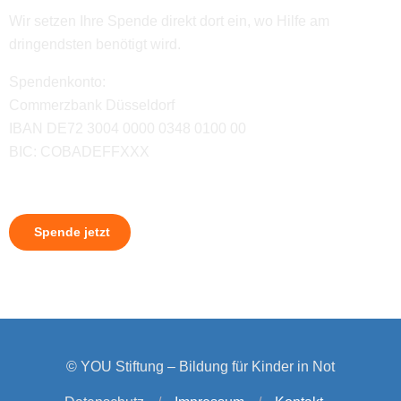
Wir setzen Ihre Spende direkt dort ein, wo Hilfe am
dringendsten benötigt wird.
Spendenkonto:
Commerzbank Düsseldorf
IBAN DE72 3004 0000 0348 0100 00
BIC: COBADEFFXXX
Spende jetzt
© YOU Stiftung – Bildung für Kinder in Not