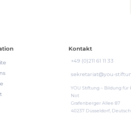
ation
Kontakt
+49 (0)211 61 11 33
ite
ns
sekretariat@you-stiftu
te
YOU Stiftung – Bildung für 
t
Not
Grafenberger Allee 87
40237 Düsseldorf, Deutsch