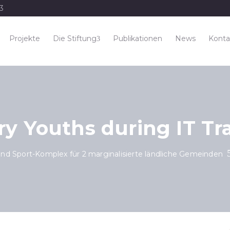
33
Projekte
Die Stiftung
Publikationen
News
Konta
y Youths during IT Tr
nd Sport-Komplex für 2 marginalisierte ländliche Gemeinden