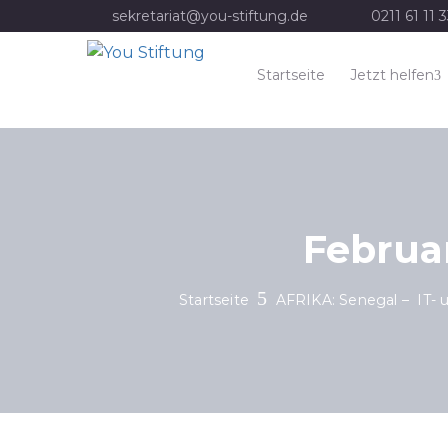
sekretariat@you-stiftung.de
0211 61 11 
Startseite
Jetzt helfen
Februar
Startseite
AFRIKA: Senegal – IT- u