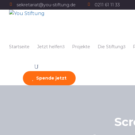
sekretariat@you-stiftung.de
0211 61 11 33
Startseite
Jetzt helfen
Projekte
Die Stiftung
Spende jetzt
Scr