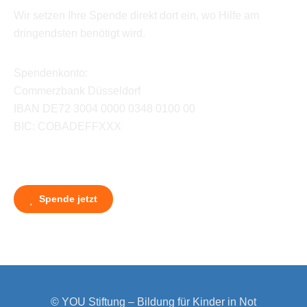
Wir setzen Ihre Spende direkt dort ein, wo Hilfe am
dringendsten benötigt wird.
Spendenkonto:
Commerzbank Düsseldorf
IBAN DE72 3004 0000 0348 0100 00
BIC: COBADEFFXXX
Spende jetzt
© YOU Stiftung – Bildung für Kinder in Not