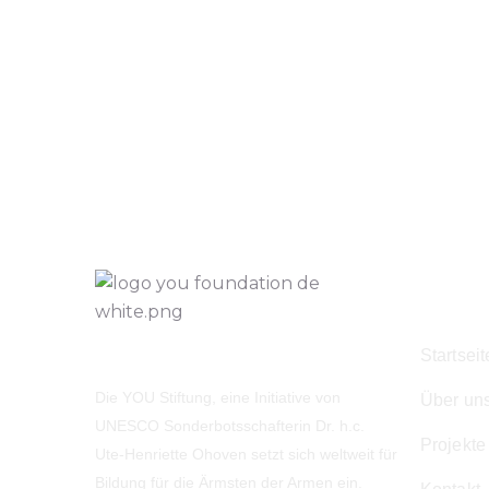
Navig
Startseit
Die YOU Stiftung, eine Initiative von
Über un
UNESCO Sonderbotsschafterin Dr. h.c.
Projekte
Ute-Henriette Ohoven setzt sich weltweit für
Bildung für die Ärmsten der Armen ein.