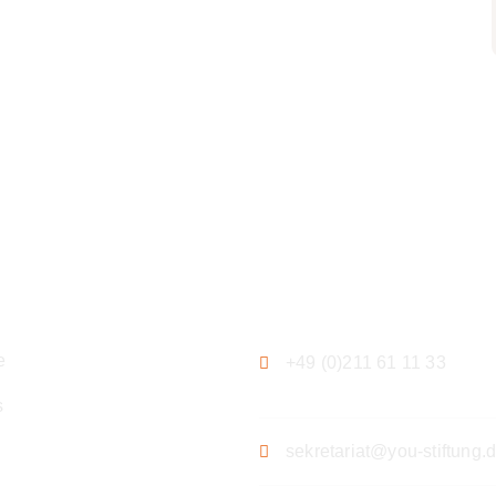
ation
Kontakt
e
+49 (0)211 61 11 33
s
sekretariat@you-stiftung.