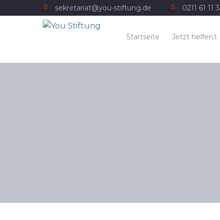
sekretariat@you-stiftung.de
0211 61 11 
Startseite
Jetzt helfen