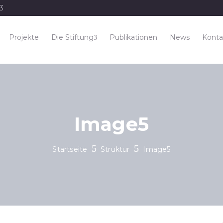
33
Projekte
Die Stiftung
Publikationen
News
Konta
Image5
Startseite
Struktur
Image5