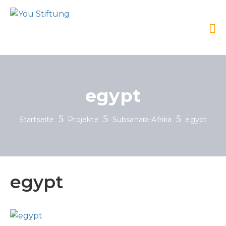
egypt
Startseite
Projekte
Subsahara-Afrika
egypt
egypt