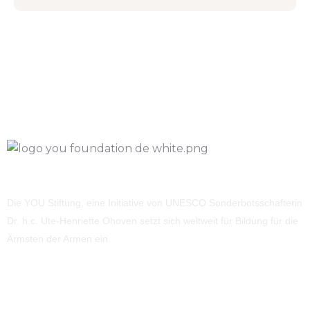
Die YOU Stiftung, eine Initiative von UNESCO Sonderbotsschafterin
Dr. h.c. Ute-Henriette Ohoven setzt sich weltweit für Bildung für die
Ärmsten der Armen ein.