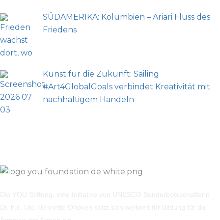
SÜDAMERIKA: Kolumbien – Ariari Fluss des
Friedens
Kunst für die Zukunft: Sailing
#Art4GlobalGoals verbindet Kreativität mit
nachhaltigem Handeln
Die YOU Stiftung, eine Initiative von UNESCO Sonderbotsschafterin
Dr. h.c. Ute-Henriette Ohoven setzt sich weltweit für Bildung für die
Ärmsten der Armen ein.