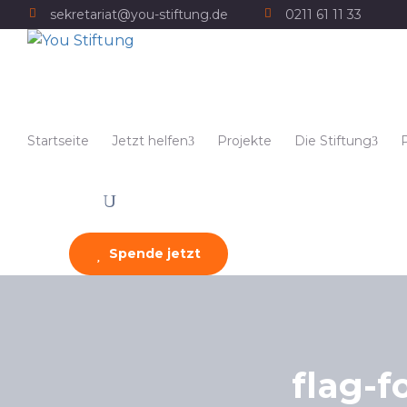
sekretariat@you-stiftung.de
0211 61 11 33
Startseite
Jetzt helfen
Projekte
Die Stiftung
Spende jetzt
flag-