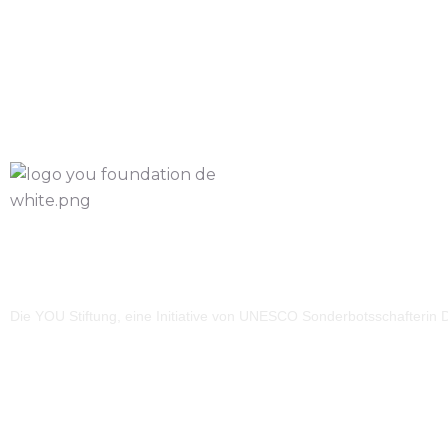
Die YOU Stiftung, eine Initiative von UNESCO Sonderbotsschafterin Dr