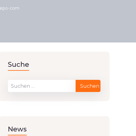
grepo-com
Suche
News