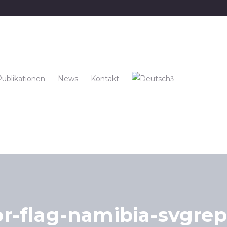
Publikationen
News
Kontakt
for-flag-namibia-svgre