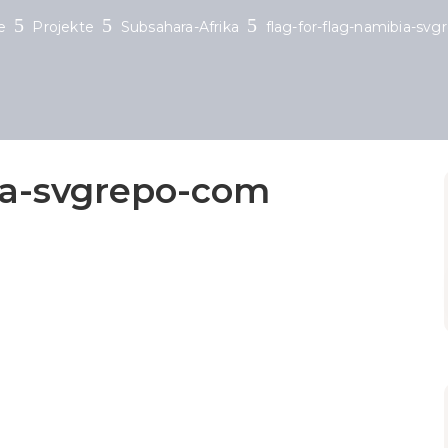
e
Projekte
Subsahara-Afrika
flag-for-flag-namibia-sv
bia-svgrepo-com