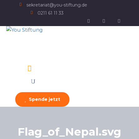
sekretariat@you-stiftung.de
0211 61 11 33
Spende jetzt
Flag_of_Nepal.svg