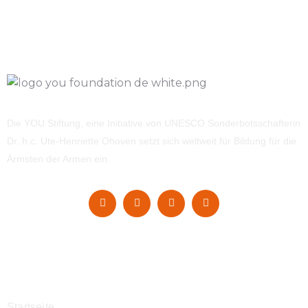
Die YOU Stiftung, eine Initiative von UNESCO Sonderbotsschafterin
Dr. h.c. Ute-Henriette Ohoven setzt sich weltweit für Bildung für die
Ärmsten der Armen ein.
Navigation
Startseite