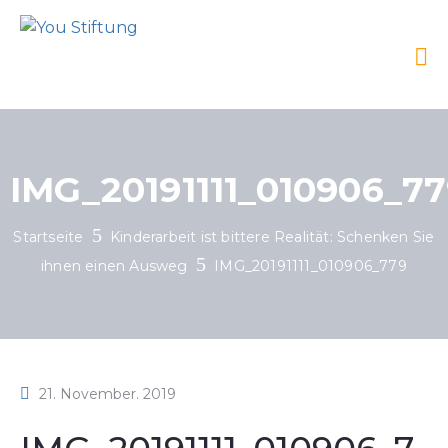
IMG_20191111_010906_7
Startseite
Kinderarbeit ist bittere Realität: Schenken Sie
ihnen einen Ausweg
IMG_20191111_010906_779
21. November. 2019