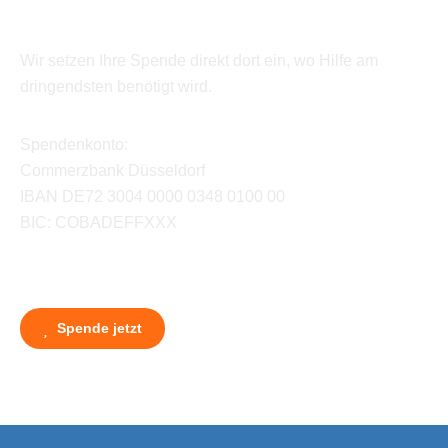
Wir setzen Ihre Spende direkt dort ein, wo Hilfe am
dringendsten benötigt wird.
Spendenkonto:
Commerzbank Düsseldorf
IBAN DE72 3004 0000 0348 0100 00
BIC: COBADEFFXXX
Spende jetzt