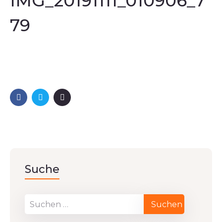
IMG_20191111_010906_7
79
Suche